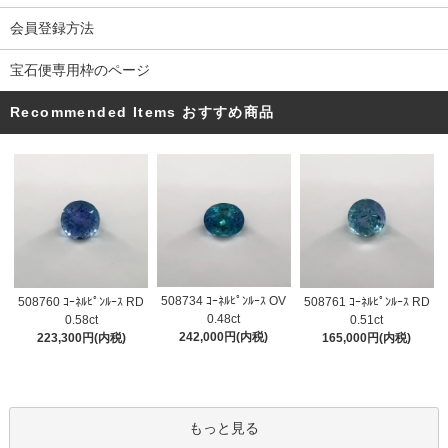
会員登録方法
宝石便専用枠のページ
Recommended Items おすすめ商品
508734 ｺｰﾈﾙﾋﾟﾝﾙｰｽ OV
508760 ｺｰﾈﾙﾋﾟﾝﾙｰｽ RD
508761 ｺｰﾈﾙﾋﾟﾝﾙｰｽ RD
0.48ct
0.58ct
0.51ct
242,000円(内税)
223,300円(内税)
165,000円(内税)
もっと見る