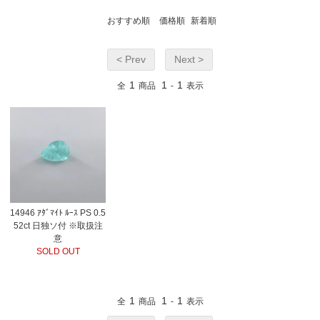
おすすめ順
価格順
新着順
< Prev
Next >
1
1
1
全
商品
-
表示
14946 ｱﾀﾞﾏｲﾄ ﾙｰｽ PS 0.5
52ct 日独ソ付 ※取扱注
意
SOLD OUT
1
1
1
全
商品
-
表示