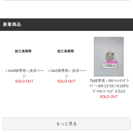
新着商品
＜mu6様専用＞決済ペー
＜mp2様専用＞決済ペー
ジ
ジ
7fy様専用＜8/6 ｾｯﾄﾘﾝｸﾞﾗ
SOLD OUT
SOLD OUT
ｲﾌﾞ～8/9 23:59＞K18PG
ﾀﾞｲﾔﾓﾝﾄﾞﾘﾝｸﾞ 0.02ct
SOLD OUT
もっと見る