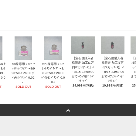
【宝石便購入者
【
【宝石便購入者
様限定 加工(1万
様
様限定 加工(1万
6 ｾ
flm様専用＜8/6 ｾ
mz3様専用＜8/6
円/2万円ｺｰｽ)】<
円/
円/2万円ｺｰｽ)】<
～8/9
ｯﾄﾘﾝｸﾞﾗｲﾌﾞ～8/9
ｾｯﾄﾘﾝｸﾞﾗｲﾌﾞ～8/
～8/15 23:59:00
～8/
～8/15 23:59:00
8PG
23:59＞Pt900 ﾀﾞ
9 23:59＞Pt900
まで>OV用ﾍﾟﾝﾀﾞ
まで
まで>OV用ﾍﾟﾝﾀﾞ
 0.0
ｲﾔﾓﾝﾄﾞﾘﾝｸﾞ 0.02
ﾀﾞｲﾔﾓﾝﾄﾞﾘﾝｸﾞ 0.0
ﾝﾄﾄｯﾌﾟ
ﾝﾄﾄｯﾌﾟ
ct
9ct
24,999円(内税)
25
19,999円(内税)
T
SOLD OUT
SOLD OUT