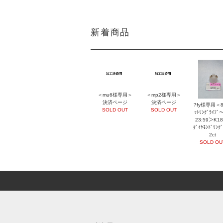
新着商品
＜mu6様専用＞
＜mp2様専用＞
決済ページ
決済ページ
7fy様専用＜8/
SOLD OUT
SOLD OUT
ｯﾄﾘﾝｸﾞﾗｲﾌﾞ
23:59＞K1
ﾀﾞｲﾔﾓﾝﾄﾞﾘﾝｸﾞ
2ct
SOLD OU