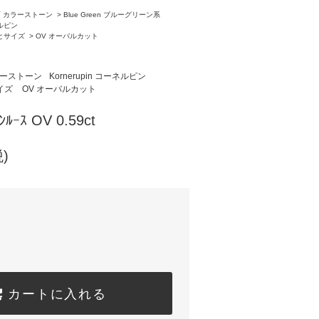
 色石 カラーストーン
>
Blue Green ブルーグリーン系
ネルピン
状とサイズ
>
OV オーバルカット
 カラーストーン
Kornerupin コーネルピン
サイズ
OV オーバルカット
ﾝﾙｰｽ OV 0.59ct
)
カートに入れる