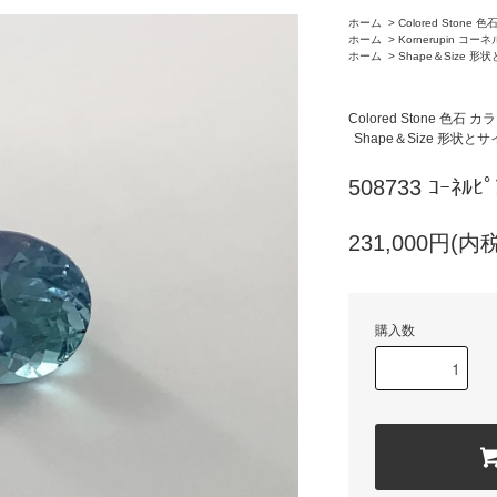
ホーム
>
Colored Stone
ホーム
>
Kornerupin コー
ホーム
>
Shape＆Size 形
Colored Stone 色石
Shape＆Size 形状と
508733 ｺｰﾈﾙﾋﾟ
231,000円(内税
購入数