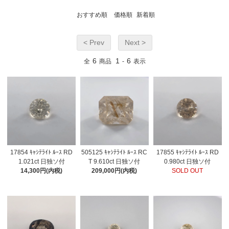
おすすめ順
価格順
新着順
< Prev
Next >
6
1
6
全
商品
-
表示
17854 ｷｬｼﾃﾗｲﾄ ﾙｰｽ RD
505125 ｷｬｼﾃﾗｲﾄ ﾙｰｽ RC
17855 ｷｬｼﾃﾗｲﾄ ﾙｰｽ RD
1.021ct 日独ソ付
T 9.610ct 日独ソ付
0.980ct 日独ソ付
14,300円(内税)
209,000円(内税)
SOLD OUT