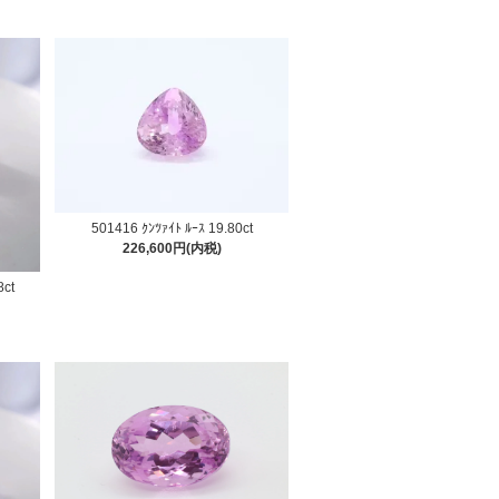
501416 ｸﾝﾂｧｲﾄ ﾙｰｽ 19.80ct
226,600円(内税)
8ct