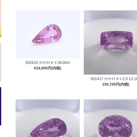
502610 ｸﾝﾂｧｲﾄ ﾙｰｽ 28.00ct
616,000円(内税)
501417 ｸﾝﾂｧｲﾄ ﾙｰｽ CS 13.1
150,700円(内税)