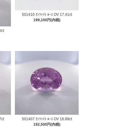
501410 ｸﾝﾂｧｲﾄ ﾙｰｽ OV 17.41ct
199,100円(内税)
0ct
7ct
501407 ｸﾝﾂｧｲﾄ ﾙｰｽ OV 16.88ct
192,500円(内税)