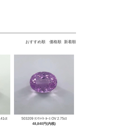
おすすめ順
価格順
新着順
.41ct
503209 ｸﾝﾂｧｲﾄ ﾙｰｽ OV 2.75ct
48,840円(内税)