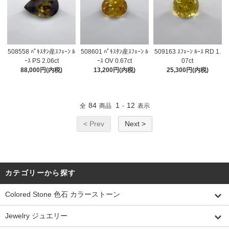
508558 ﾊﾟｷｽﾀﾝ産ｽﾌｪｰﾝ ﾙ
508601 ﾊﾟｷｽﾀﾝ産ｽﾌｪｰﾝ ﾙ
509163 ｽﾌｪｰﾝ ﾙｰｽ RD 1.
ｰｽ PS 2.06ct
ｰｽ OV 0.67ct
07ct
88,000円(内税)
13,200円(内税)
25,300円(内税)
84
1
12
全
商品
-
表示
< Prev
Next >
カテゴリーから探す
Colored Stone 色石 カラーストーン
Jewelry ジュエリー