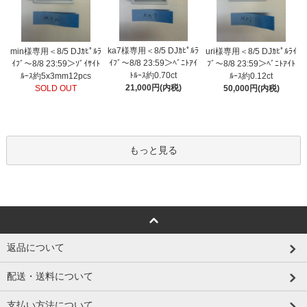
ka7様専用＜8/5 DJｶﾋﾟﾙﾗ
min様専用＜8/5 DJｶﾋﾟﾙﾗ
uri様専用＜8/5 DJｶﾋﾟﾙﾗｲ
ｲﾌﾞ～8/8 23:59＞ﾍﾞﾆﾄｱｲ
ｲﾌﾞ～8/8 23:59＞ｿﾞｲｻｲﾄ
ﾌﾞ～8/8 23:59＞ﾍﾞﾆﾄｱｲﾄ
ﾄﾙｰｽ約0.70ct
ﾙｰｽ約5x3mm12pcs
ﾙｰｽ約0.12ct
21,000円(内税)
SOLD OUT
50,000円(内税)
もっと見る
返品について
配送・送料について
支払い方法について