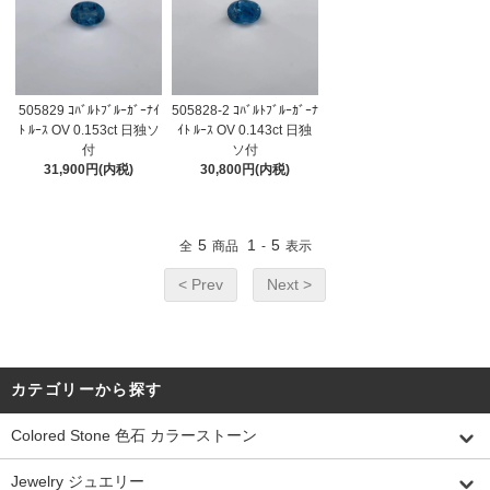
505829 ｺﾊﾞﾙﾄﾌﾞﾙｰｶﾞｰﾅｲ
505828-2 ｺﾊﾞﾙﾄﾌﾞﾙｰｶﾞｰﾅ
ﾄ ﾙｰｽ OV 0.153ct 日独ソ
ｲﾄ ﾙｰｽ OV 0.143ct 日独
付
ソ付
31,900円(内税)
30,800円(内税)
5
1
5
全
商品
-
表示
< Prev
Next >
カテゴリーから探す
Colored Stone 色石 カラーストーン
Jewelry ジュエリー