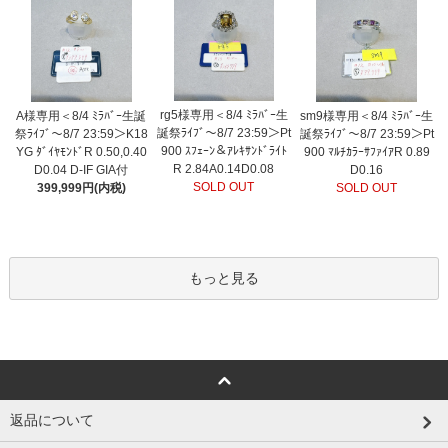
rg5様専用＜8/4 ﾐﾗﾊﾞｰ生
A様専用＜8/4 ﾐﾗﾊﾞｰ生誕
sm9様専用＜8/4 ﾐﾗﾊﾞｰ生
誕祭ﾗｲﾌﾞ～8/7 23:59＞Pt
祭ﾗｲﾌﾞ～8/7 23:59＞K18
誕祭ﾗｲﾌﾞ～8/7 23:59＞Pt
900 ｽﾌｪｰﾝ＆ｱﾚｷｻﾝﾄﾞﾗｲﾄ
YG ﾀﾞｲﾔﾓﾝﾄﾞR 0.50,0.40
900 ﾏﾙﾁｶﾗｰｻﾌｧｲｱR 0.89
R 2.84A0.14D0.08
D0.04 D-IF GIA付
D0.16
SOLD OUT
399,999円(内税)
SOLD OUT
もっと見る
返品について