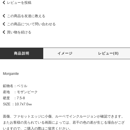
レビューを投稿
この商品を友達に教える
この商品について問い合わせる
買い物を続ける
商品説明
イメージ
レビュー(0)
Morganite
鉱物名：ベリル
産地 ：モザンビーク
硬度 ：7.5-8
SIZE ：10.7x7.0㎜
面傷、ファセットエッジに小傷、ルーペでインクルージョンが確認できます。
またお客様の見られている画面によっては、若干の色の差が生じる場合がござ
いますので、ご購入の際はご留意ください。