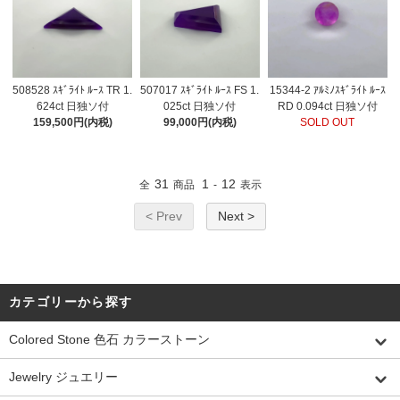
508528 ｽｷﾞﾗｲﾄ ﾙｰｽ TR 1.
507017 ｽｷﾞﾗｲﾄ ﾙｰｽ FS 1.
15344-2 ｱﾙﾐﾉｽｷﾞﾗｲﾄ ﾙｰｽ
624ct 日独ソ付
025ct 日独ソ付
RD 0.094ct 日独ソ付
159,500円(内税)
99,000円(内税)
SOLD OUT
31
1
12
全
商品
-
表示
< Prev
Next >
カテゴリーから探す
Colored Stone 色石 カラーストーン
Jewelry ジュエリー