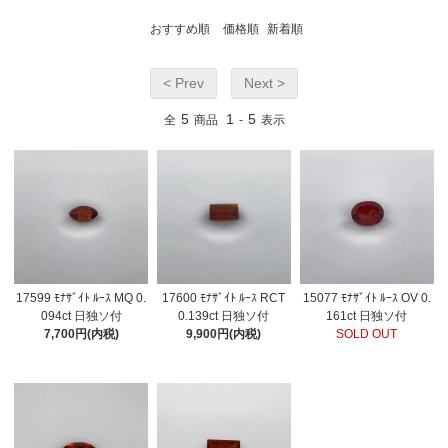
おすすめ順
価格順
新着順
< Prev
Next >
5
1
5
全
商品
-
表示
17599 ﾓﾅｻﾞｲﾄ ﾙｰｽ MQ 0.
17600 ﾓﾅｻﾞｲﾄ ﾙｰｽ RCT
15077 ﾓﾅｻﾞｲﾄ ﾙｰｽ OV 0.
094ct 日独ソ付
0.139ct 日独ソ付
161ct 日独ソ付
7,700円(内税)
9,900円(内税)
SOLD OUT