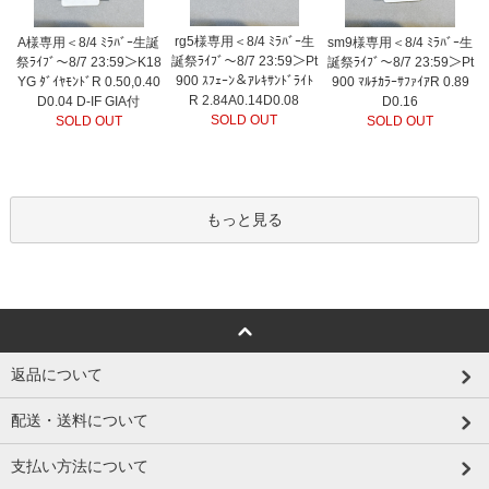
rg5様専用＜8/4 ﾐﾗﾊﾞｰ生
A様専用＜8/4 ﾐﾗﾊﾞｰ生誕
sm9様専用＜8/4 ﾐﾗﾊﾞｰ生
誕祭ﾗｲﾌﾞ～8/7 23:59＞Pt
祭ﾗｲﾌﾞ～8/7 23:59＞K18
誕祭ﾗｲﾌﾞ～8/7 23:59＞Pt
900 ｽﾌｪｰﾝ＆ｱﾚｷｻﾝﾄﾞﾗｲﾄ
YG ﾀﾞｲﾔﾓﾝﾄﾞR 0.50,0.40
900 ﾏﾙﾁｶﾗｰｻﾌｧｲｱR 0.89
R 2.84A0.14D0.08
D0.04 D-IF GIA付
D0.16
SOLD OUT
SOLD OUT
SOLD OUT
もっと見る
返品について
配送・送料について
支払い方法について