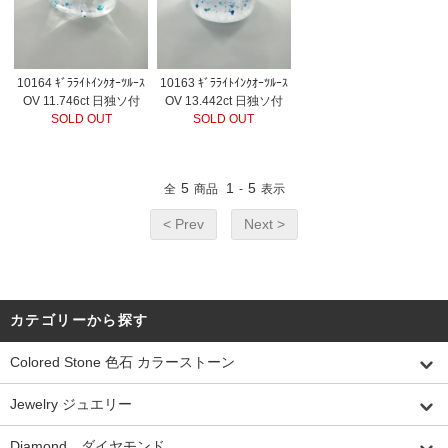
10164 ｷﾞﾗﾗｲﾄｲﾝｸｵｰﾂﾙｰｽ
10163 ｷﾞﾗﾗｲﾄｲﾝｸｵｰﾂﾙｰｽ
OV 11.746ct 日独ソ付
OV 13.442ct 日独ソ付
SOLD OUT
SOLD OUT
5
1
5
全
商品
-
表示
< Prev
Next >
カテゴリーから探す
Colored Stone 色石 カラーストーン
Jewelry ジュエリー
Diamond ダイヤモンド