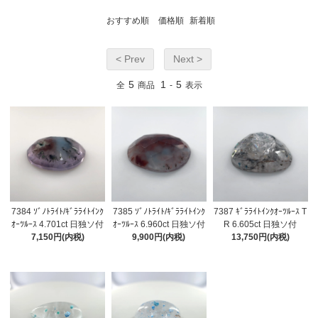
おすすめ順
価格順
新着順
< Prev
Next >
5
1
5
全
商品
-
表示
7384 ｿﾞﾉﾄﾗｲﾄ/ｷﾞﾗﾗｲﾄｲﾝｸ
7385 ｿﾞﾉﾄﾗｲﾄ/ｷﾞﾗﾗｲﾄｲﾝｸ
7387 ｷﾞﾗﾗｲﾄｲﾝｸｵｰﾂﾙｰｽ T
ｵｰﾂﾙｰｽ 4.701ct 日独ソ付
ｵｰﾂﾙｰｽ 6.960ct 日独ソ付
R 6.605ct 日独ソ付
7,150円(内税)
9,900円(内税)
13,750円(内税)